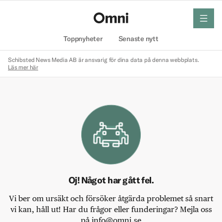
meny
Hem
Toppnyheter
Senaste nytt
Schibsted News Media AB är ansvarig för dina data på denna webbplats.
Läs mer här
Oj! Något har gått fel.
Vi ber om ursäkt och försöker åtgärda problemet så snart
vi kan, håll ut! Har du frågor eller funderingar? Mejla oss
på info@omni.se