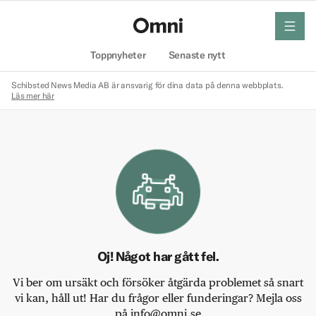
meny
Hem
Toppnyheter
Senaste nytt
Schibsted News Media AB är ansvarig för dina data på denna webbplats.
Läs mer här
Oj! Något har gått fel.
Vi ber om ursäkt och försöker åtgärda problemet så snart
vi kan, håll ut! Har du frågor eller funderingar? Mejla oss
på info@omni.se