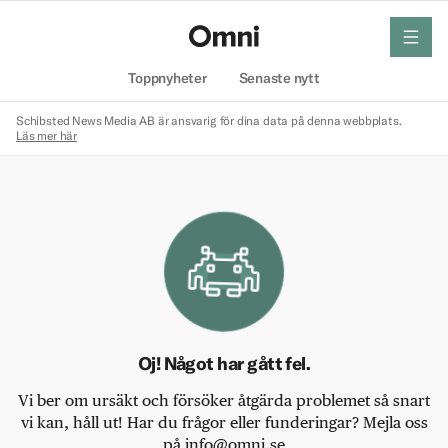
meny
Hem
Toppnyheter
Senaste nytt
Schibsted News Media AB är ansvarig för dina data på denna webbplats.
Läs mer här
Oj! Något har gått fel.
Vi ber om ursäkt och försöker åtgärda problemet så snart
vi kan, håll ut! Har du frågor eller funderingar? Mejla oss
på info@omni.se