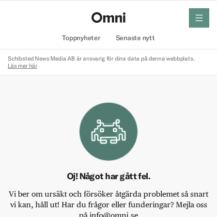
meny
Hem
Toppnyheter
Senaste nytt
Schibsted News Media AB är ansvarig för dina data på denna webbplats.
Läs mer här
Oj! Något har gått fel.
Vi ber om ursäkt och försöker åtgärda problemet så snart
vi kan, håll ut! Har du frågor eller funderingar? Mejla oss
på info@omni.se