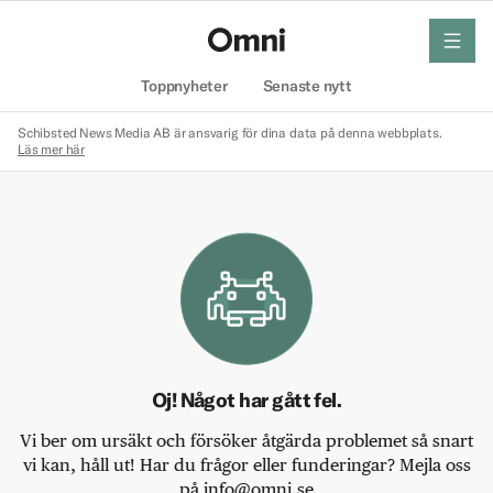
meny
Hem
Toppnyheter
Senaste nytt
Schibsted News Media AB är ansvarig för dina data på denna webbplats.
Läs mer här
Oj! Något har gått fel.
Vi ber om ursäkt och försöker åtgärda problemet så snart
vi kan, håll ut! Har du frågor eller funderingar? Mejla oss
på info@omni.se