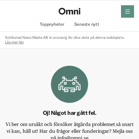
meny
Hem
Toppnyheter
Senaste nytt
Schibsted News Media AB är ansvarig för dina data på denna webbplats.
Läs mer här
Oj! Något har gått fel.
Vi ber om ursäkt och försöker åtgärda problemet så snart
vi kan, håll ut! Har du frågor eller funderingar? Mejla oss
på info@omni.se