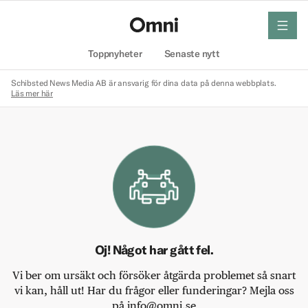
meny
Hem
Toppnyheter
Senaste nytt
Schibsted News Media AB är ansvarig för dina data på denna webbplats.
Läs mer här
Oj! Något har gått fel.
Vi ber om ursäkt och försöker åtgärda problemet så snart
vi kan, håll ut! Har du frågor eller funderingar? Mejla oss
på info@omni.se