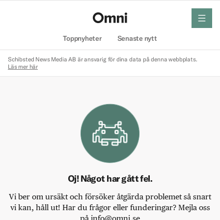
meny
Hem
Toppnyheter
Senaste nytt
Schibsted News Media AB är ansvarig för dina data på denna webbplats.
Läs mer här
Oj! Något har gått fel.
Vi ber om ursäkt och försöker åtgärda problemet så snart
vi kan, håll ut! Har du frågor eller funderingar? Mejla oss
på info@omni.se