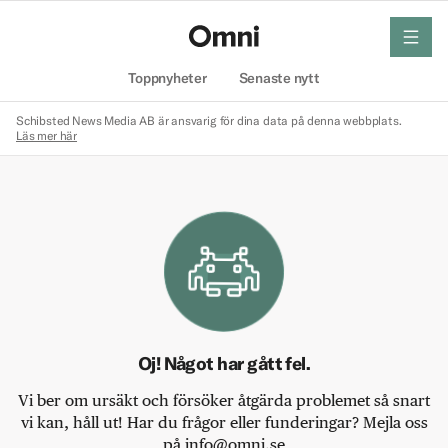
meny
Hem
Toppnyheter
Senaste nytt
Schibsted News Media AB är ansvarig för dina data på denna webbplats.
Läs mer här
Oj! Något har gått fel.
Vi ber om ursäkt och försöker åtgärda problemet så snart
vi kan, håll ut! Har du frågor eller funderingar? Mejla oss
på info@omni.se