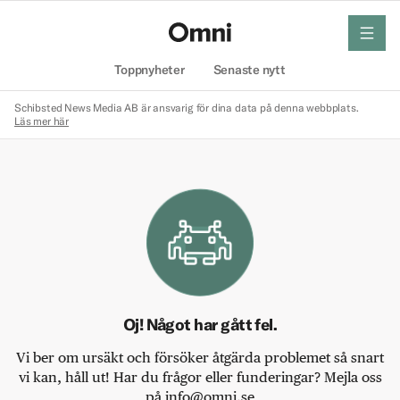
meny
Hem
Toppnyheter
Senaste nytt
Schibsted News Media AB är ansvarig för dina data på denna webbplats.
Läs mer här
Oj! Något har gått fel.
Vi ber om ursäkt och försöker åtgärda problemet så snart
vi kan, håll ut! Har du frågor eller funderingar? Mejla oss
på info@omni.se