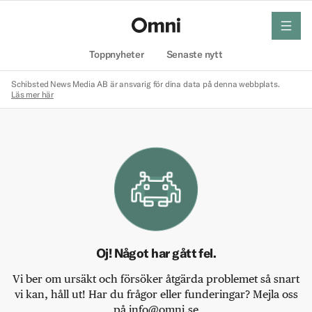
meny
Hem
Toppnyheter
Senaste nytt
Schibsted News Media AB är ansvarig för dina data på denna webbplats.
Läs mer här
Oj! Något har gått fel.
Vi ber om ursäkt och försöker åtgärda problemet så snart
vi kan, håll ut! Har du frågor eller funderingar? Mejla oss
på info@omni.se