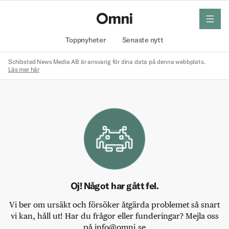
meny
Hem
Toppnyheter
Senaste nytt
Schibsted News Media AB är ansvarig för dina data på denna webbplats.
Läs mer här
Oj! Något har gått fel.
Vi ber om ursäkt och försöker åtgärda problemet så snart
vi kan, håll ut! Har du frågor eller funderingar? Mejla oss
på info@omni.se