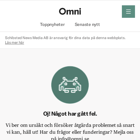
meny
Hem
Toppnyheter
Senaste nytt
Schibsted News Media AB är ansvarig för dina data på denna webbplats.
Läs mer här
Oj! Något har gått fel.
Vi ber om ursäkt och försöker åtgärda problemet så snart
vi kan, håll ut! Har du frågor eller funderingar? Mejla oss
på info@omni.se