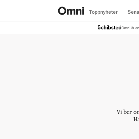
Toppnyheter
Sena
Hem
Omni är en
Vi ber o
Ha