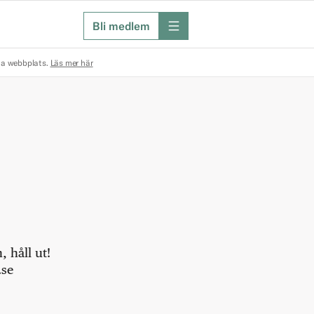
Bli medlem
meny
na webbplats.
Läs mer här
 håll ut!
.se