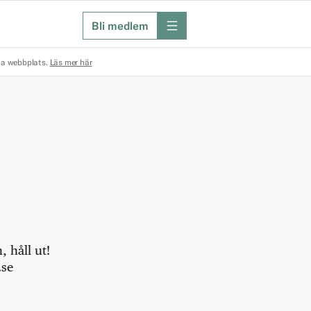
Bli medlem
meny
na webbplats.
Läs mer här
 håll ut!
.se