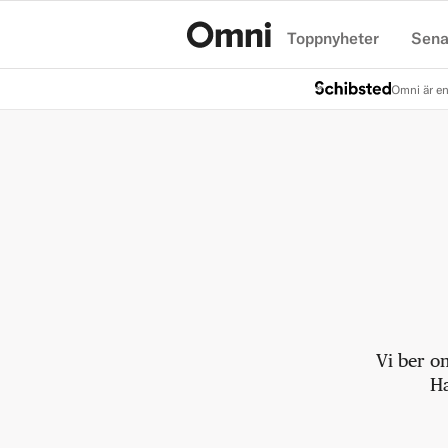
Toppnyheter
Sena
Hem
Omni är en
Vi ber o
Ha