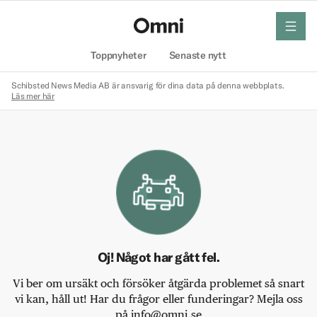
meny
Hem
Toppnyheter
Senaste nytt
Schibsted News Media AB är ansvarig för dina data på denna webbplats.
Läs mer här
Oj! Något har gått fel.
Vi ber om ursäkt och försöker åtgärda problemet så snart
vi kan, håll ut! Har du frågor eller funderingar? Mejla oss
på info@omni.se