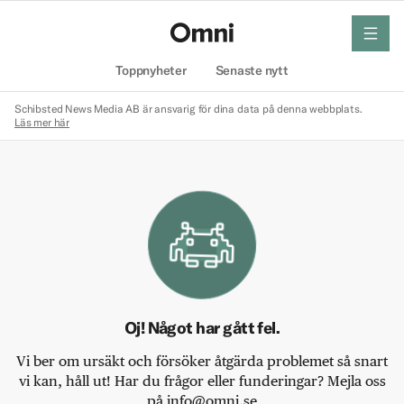
meny
Hem
Toppnyheter
Senaste nytt
Schibsted News Media AB är ansvarig för dina data på denna webbplats.
Läs mer här
Oj! Något har gått fel.
Vi ber om ursäkt och försöker åtgärda problemet så snart
vi kan, håll ut! Har du frågor eller funderingar? Mejla oss
på info@omni.se