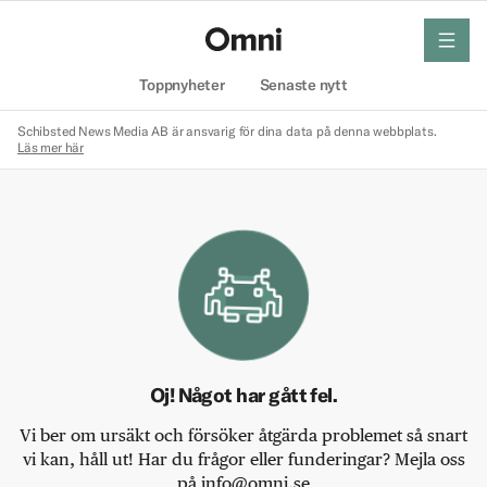
meny
Hem
Toppnyheter
Senaste nytt
Schibsted News Media AB är ansvarig för dina data på denna webbplats.
Läs mer här
Oj! Något har gått fel.
Vi ber om ursäkt och försöker åtgärda problemet så snart
vi kan, håll ut! Har du frågor eller funderingar? Mejla oss
på info@omni.se