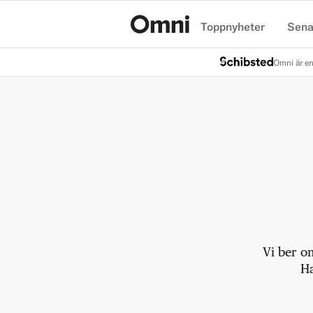
Toppnyheter
Sena
Hem
Omni är en
Vi ber o
Ha