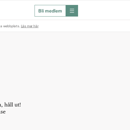
Bli medlem
meny
na webbplats.
Läs mer här
 håll ut!
.se