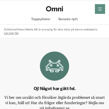
meny
Hem
Toppnyheter
Senaste nytt
Schibsted News Media AB är ansvarig för dina data på denna webbplats.
Läs mer här
Oj! Något har gått fel.
Vi ber om ursäkt och försöker åtgärda problemet så snart
vi kan, håll ut! Har du frågor eller funderingar? Mejla oss
på info@omni.se