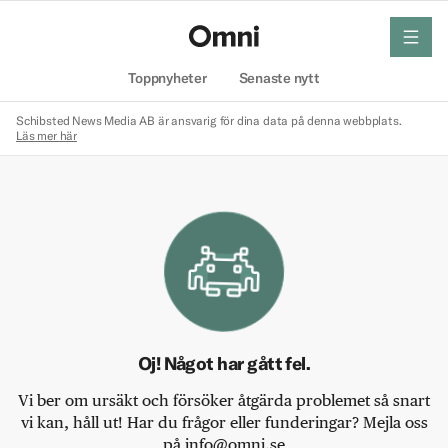
meny
Hem
Toppnyheter
Senaste nytt
Schibsted News Media AB är ansvarig för dina data på denna webbplats.
Läs mer här
Oj! Något har gått fel.
Vi ber om ursäkt och försöker åtgärda problemet så snart
vi kan, håll ut! Har du frågor eller funderingar? Mejla oss
på info@omni.se