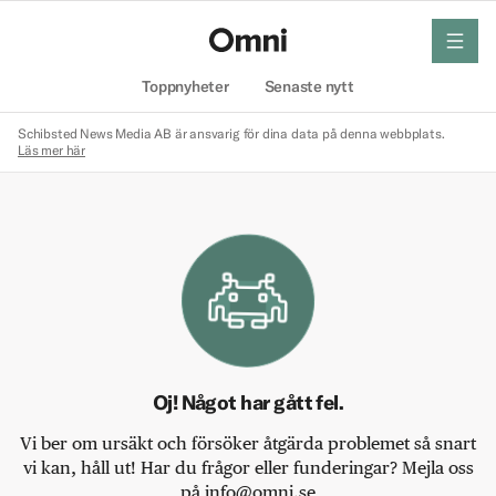
meny
Hem
Toppnyheter
Senaste nytt
Schibsted News Media AB är ansvarig för dina data på denna webbplats.
Läs mer här
Oj! Något har gått fel.
Vi ber om ursäkt och försöker åtgärda problemet så snart
vi kan, håll ut! Har du frågor eller funderingar? Mejla oss
på info@omni.se