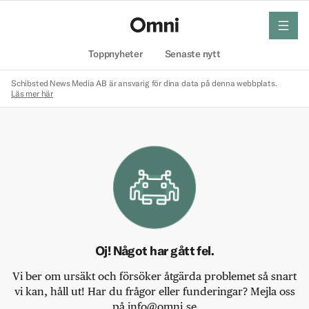
meny
Hem
Toppnyheter
Senaste nytt
Schibsted News Media AB är ansvarig för dina data på denna webbplats.
Läs mer här
Oj! Något har gått fel.
Vi ber om ursäkt och försöker åtgärda problemet så snart
vi kan, håll ut! Har du frågor eller funderingar? Mejla oss
på info@omni.se