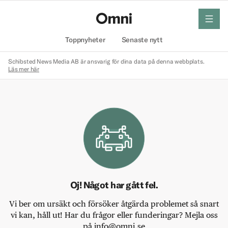
meny
Hem
Toppnyheter
Senaste nytt
Schibsted News Media AB är ansvarig för dina data på denna webbplats.
Läs mer här
Oj! Något har gått fel.
Vi ber om ursäkt och försöker åtgärda problemet så snart
vi kan, håll ut! Har du frågor eller funderingar? Mejla oss
på info@omni.se