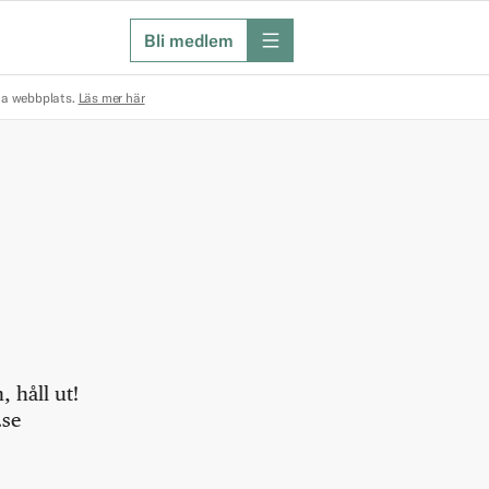
Bli medlem
meny
na webbplats.
Läs mer här
 håll ut!
.se