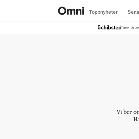
Toppnyheter
Sena
Hem
Omni är en
Vi ber o
Ha