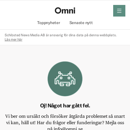
meny
Hem
Toppnyheter
Senaste nytt
Schibsted News Media AB är ansvarig för dina data på denna webbplats.
Läs mer här
Oj! Något har gått fel.
Vi ber om ursäkt och försöker åtgärda problemet så snart
vi kan, håll ut! Har du frågor eller funderingar? Mejla oss
på info@omni.se