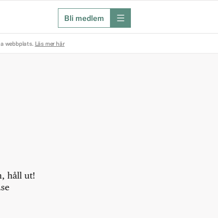
Bli medlem
meny
na webbplats.
Läs mer här
 håll ut!
.se