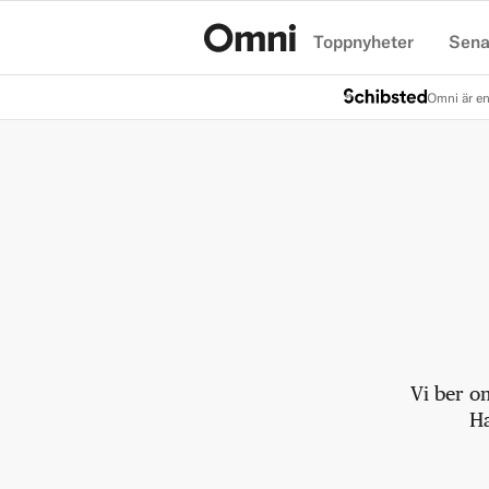
Toppnyheter
Sena
Hem
Omni är en
Vi ber o
Ha