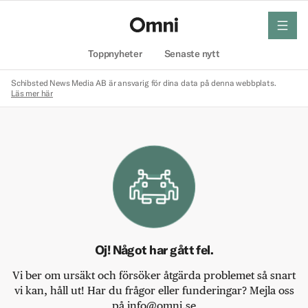
meny
Hem
Toppnyheter
Senaste nytt
Schibsted News Media AB är ansvarig för dina data på denna webbplats.
Läs mer här
Oj! Något har gått fel.
Vi ber om ursäkt och försöker åtgärda problemet så snart
vi kan, håll ut! Har du frågor eller funderingar? Mejla oss
på info@omni.se