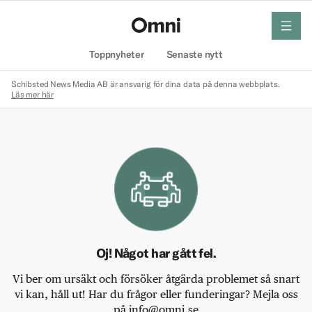
meny
Hem
Toppnyheter
Senaste nytt
Schibsted News Media AB är ansvarig för dina data på denna webbplats.
Läs mer här
Oj! Något har gått fel.
Vi ber om ursäkt och försöker åtgärda problemet så snart
vi kan, håll ut! Har du frågor eller funderingar? Mejla oss
på info@omni.se