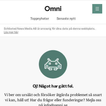
meny
Hem
Toppnyheter
Senaste nytt
Schibsted News Media AB är ansvarig för dina data på denna webbplats.
Läs mer här
Oj! Något har gått fel.
Vi ber om ursäkt och försöker åtgärda problemet så snart
vi kan, håll ut! Har du frågor eller funderingar? Mejla oss
på info@omni.se