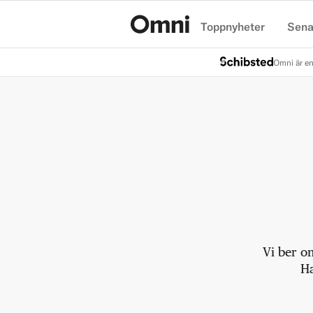
Toppnyheter
Sena
Hem
Omni är en
Vi ber o
Ha