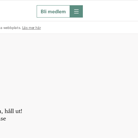
Bli medlem
meny
na webbplats.
Läs mer här
 håll ut!
.se