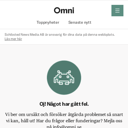
meny
Hem
Toppnyheter
Senaste nytt
Schibsted News Media AB är ansvarig för dina data på denna webbplats.
Läs mer här
Oj! Något har gått fel.
Vi ber om ursäkt och försöker åtgärda problemet så snart
vi kan, håll ut! Har du frågor eller funderingar? Mejla oss
på info@omni.se