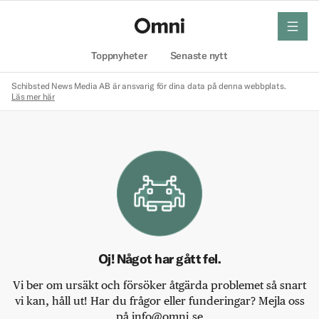
meny
Hem
Toppnyheter
Senaste nytt
Schibsted News Media AB är ansvarig för dina data på denna webbplats.
Läs mer här
Oj! Något har gått fel.
Vi ber om ursäkt och försöker åtgärda problemet så snart
vi kan, håll ut! Har du frågor eller funderingar? Mejla oss
på info@omni.se