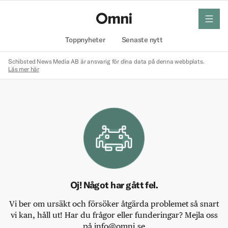
meny
Hem
Toppnyheter
Senaste nytt
Schibsted News Media AB är ansvarig för dina data på denna webbplats.
Läs mer här
Oj! Något har gått fel.
Vi ber om ursäkt och försöker åtgärda problemet så snart
vi kan, håll ut! Har du frågor eller funderingar? Mejla oss
på info@omni.se