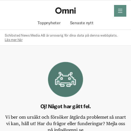
meny
Hem
Toppnyheter
Senaste nytt
Schibsted News Media AB är ansvarig för dina data på denna webbplats.
Läs mer här
Oj! Något har gått fel.
Vi ber om ursäkt och försöker åtgärda problemet så snart
vi kan, håll ut! Har du frågor eller funderingar? Mejla oss
på info@omni.se