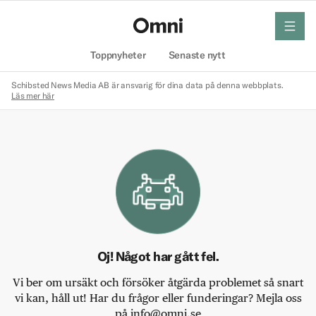
meny
Hem
Toppnyheter
Senaste nytt
Schibsted News Media AB är ansvarig för dina data på denna webbplats.
Läs mer här
Oj! Något har gått fel.
Vi ber om ursäkt och försöker åtgärda problemet så snart
vi kan, håll ut! Har du frågor eller funderingar? Mejla oss
på info@omni.se