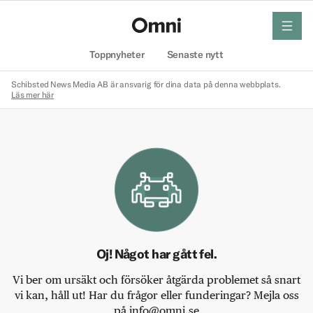
meny
Hem
Toppnyheter
Senaste nytt
Schibsted News Media AB är ansvarig för dina data på denna webbplats.
Läs mer här
Oj! Något har gått fel.
Vi ber om ursäkt och försöker åtgärda problemet så snart
vi kan, håll ut! Har du frågor eller funderingar? Mejla oss
på info@omni.se