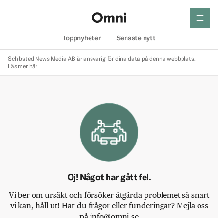
meny
Hem
Toppnyheter
Senaste nytt
Schibsted News Media AB är ansvarig för dina data på denna webbplats.
Läs mer här
Oj! Något har gått fel.
Vi ber om ursäkt och försöker åtgärda problemet så snart
vi kan, håll ut! Har du frågor eller funderingar? Mejla oss
på info@omni.se