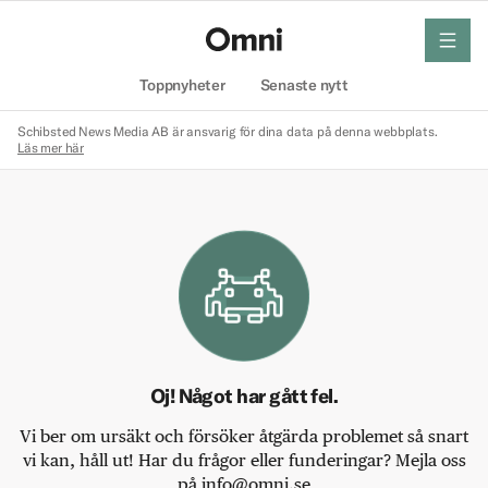
meny
Hem
Toppnyheter
Senaste nytt
Schibsted News Media AB är ansvarig för dina data på denna webbplats.
Läs mer här
Oj! Något har gått fel.
Vi ber om ursäkt och försöker åtgärda problemet så snart
vi kan, håll ut! Har du frågor eller funderingar? Mejla oss
på info@omni.se