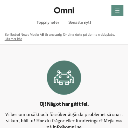
meny
Hem
Toppnyheter
Senaste nytt
Schibsted News Media AB är ansvarig för dina data på denna webbplats.
Läs mer här
Oj! Något har gått fel.
Vi ber om ursäkt och försöker åtgärda problemet så snart
vi kan, håll ut! Har du frågor eller funderingar? Mejla oss
på info@omni.se