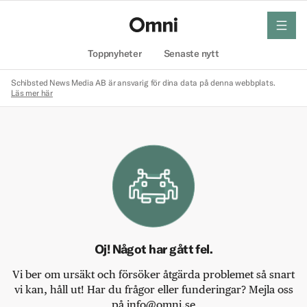
meny
Hem
Toppnyheter
Senaste nytt
Schibsted News Media AB är ansvarig för dina data på denna webbplats.
Läs mer här
Oj! Något har gått fel.
Vi ber om ursäkt och försöker åtgärda problemet så snart
vi kan, håll ut! Har du frågor eller funderingar? Mejla oss
på info@omni.se