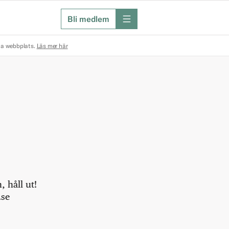
Bli medlem
meny
na webbplats.
Läs mer här
 håll ut!
.se