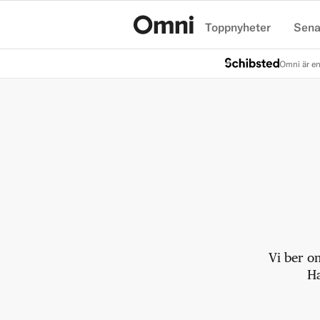
Toppnyheter
Sena
Hem
Omni är en
Vi ber o
Ha