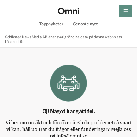
meny
Hem
Toppnyheter
Senaste nytt
Schibsted News Media AB är ansvarig för dina data på denna webbplats.
Läs mer här
Oj! Något har gått fel.
Vi ber om ursäkt och försöker åtgärda problemet så snart
vi kan, håll ut! Har du frågor eller funderingar? Mejla oss
på info@omni.se