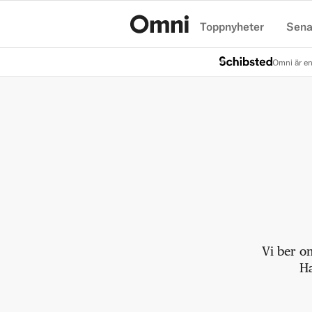
Toppnyheter
Sena
Hem
Omni är en
Vi ber o
Ha