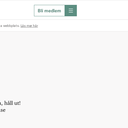
Bli medlem
meny
na webbplats.
Läs mer här
 håll ut!
.se