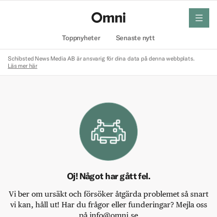
meny
Hem
Toppnyheter
Senaste nytt
Schibsted News Media AB är ansvarig för dina data på denna webbplats.
Läs mer här
Oj! Något har gått fel.
Vi ber om ursäkt och försöker åtgärda problemet så snart
vi kan, håll ut! Har du frågor eller funderingar? Mejla oss
på info@omni.se