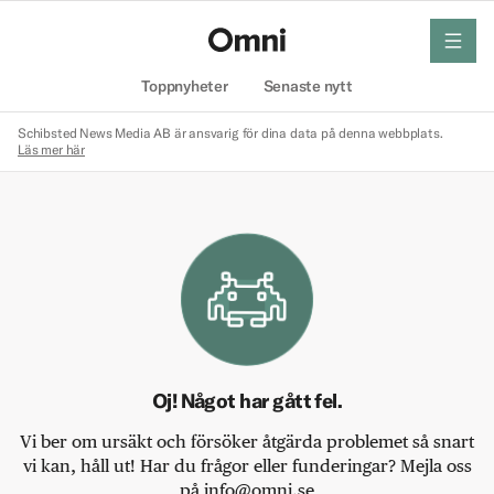
meny
Hem
Toppnyheter
Senaste nytt
Schibsted News Media AB är ansvarig för dina data på denna webbplats.
Läs mer här
Oj! Något har gått fel.
Vi ber om ursäkt och försöker åtgärda problemet så snart
vi kan, håll ut! Har du frågor eller funderingar? Mejla oss
på info@omni.se