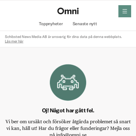
meny
Hem
Toppnyheter
Senaste nytt
Schibsted News Media AB är ansvarig för dina data på denna webbplats.
Läs mer här
Oj! Något har gått fel.
Vi ber om ursäkt och försöker åtgärda problemet så snart
vi kan, håll ut! Har du frågor eller funderingar? Mejla oss
på info@omni.se