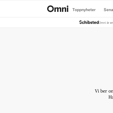
Toppnyheter
Sena
Hem
Omni är en
Vi ber o
Ha