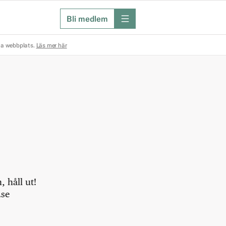
Bli medlem
meny
na webbplats.
Läs mer här
 håll ut!
.se