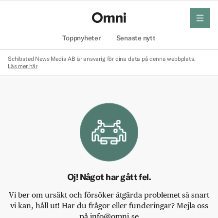
meny
Hem
Toppnyheter
Senaste nytt
Schibsted News Media AB är ansvarig för dina data på denna webbplats.
Läs mer här
Oj! Något har gått fel.
Vi ber om ursäkt och försöker åtgärda problemet så snart
vi kan, håll ut! Har du frågor eller funderingar? Mejla oss
på info@omni.se