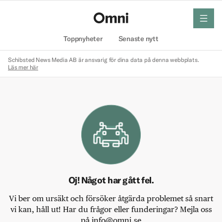
meny
Hem
Toppnyheter
Senaste nytt
Schibsted News Media AB är ansvarig för dina data på denna webbplats.
Läs mer här
Oj! Något har gått fel.
Vi ber om ursäkt och försöker åtgärda problemet så snart
vi kan, håll ut! Har du frågor eller funderingar? Mejla oss
på info@omni.se